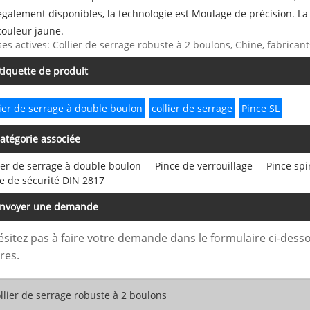
également disponibles, la technologie est Moulage de précision. La
couleur jaune.
ses actives: Collier de serrage robuste à 2 boulons, Chine, fabricant
tiquette de produit
lier de serrage à double boulon
collier de serrage
Pince SL
atégorie associée
ier de serrage à double boulon
Pince de verrouillage
Pince spi
e de sécurité DIN 2817
nvoyer une demande
ésitez pas à faire votre demande dans le formulaire ci-des
res.