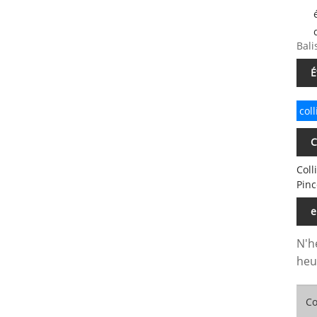
Bali
É
col
C
Coll
Pinc
e
N'h
heu