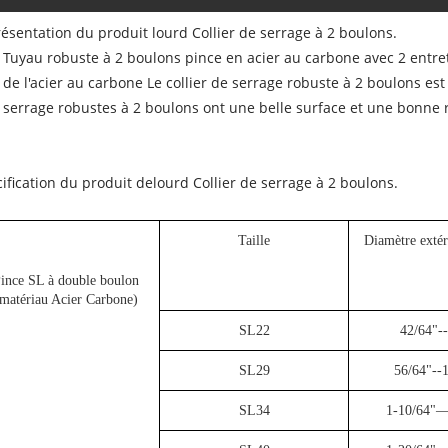
résentation du produit lourd Collier de serrage à 2 boulons.
Tuyau robuste à 2 boulons pince en acier au carbone avec 2 entret
de l'acier au carbone Le collier de serrage robuste à 2 boulons est
serrage robustes à 2 boulons ont une belle surface et une bonne r
ification du produit de
lourd Collier de serrage à 2 boulons.
Taille
Diamètre extér
ince SL à double boulon
matériau Acier Carbone)
SL22
42/64"-
SL29
56/64"--
SL34
1-10/64"—