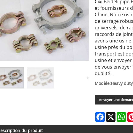
Cixi Beideli pipe 
et fournisseurs d
Chine. Notre usin
de serrage robus
universels, de r
raccords de joint 
avons une usine 
usine près du po
transport est don
usine et envoye
de vous envoyer 
qualité .
Modèle:Heavy duty 
envoyer une deman
Facebook
X
Wh
escription du produit