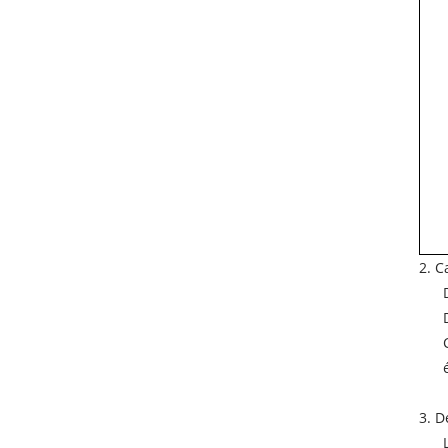
2. C
3. D