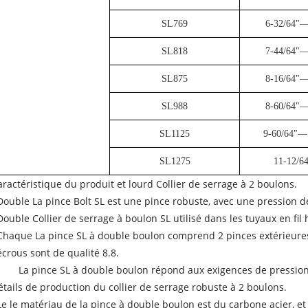
SL769
6-32/64"—
SL818
7-44/64"—
SL875
8-16/64"—
SL988
8-60/64"—
SL1125
9-60/64"—
SL1275
11-12/6
aractéristique du produit et lourd Collier de serrage à 2 boulons.
Double La pince Bolt SL est une pince robuste, avec une pression de
Double Collier de serrage à boulon SL utilisé dans les tuyaux en fil h
Chaque La pince SL à double boulon comprend 2 pinces extérieures,
écrous sont de qualité 8.8.
La pince SL à double boulon répond aux exigences de pressio
étails de production du collier de serrage robuste à 2 boulons.
Le le matériau de la pince à double boulon est du carbone acier, et