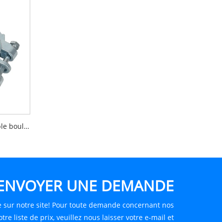
Collier de serrage SL à double boulon
ENVOYER UNE DEMANDE
 sur notre site! Pour toute demande concernant nos
tre liste de prix, veuillez nous laisser votre e-mail et