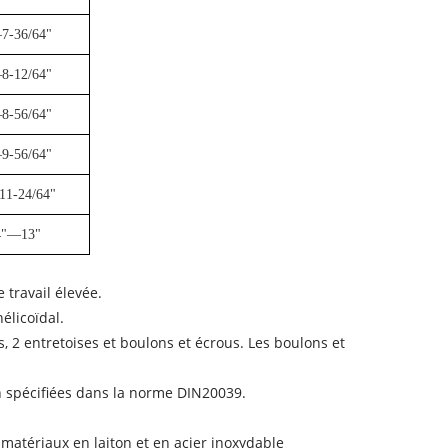
7-36/64"
8-12/64"
8-56/64"
9-56/64"
11-24/64"
4"—13"
 travail élevée.
élicoïdal.
 2 entretoises et boulons et écrous. Les boulons et
n spécifiées dans la norme DIN20039.
 matériaux en laiton et en acier inoxydable