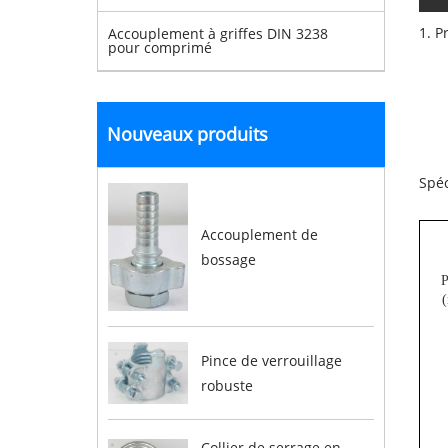
1. P
Accouplement à griffes DIN 3238
pour comprimé
Nouveaux produits
Spéc
Accouplement de
bossage
P
(
Pince de verrouillage
robuste
Collier de serrage en