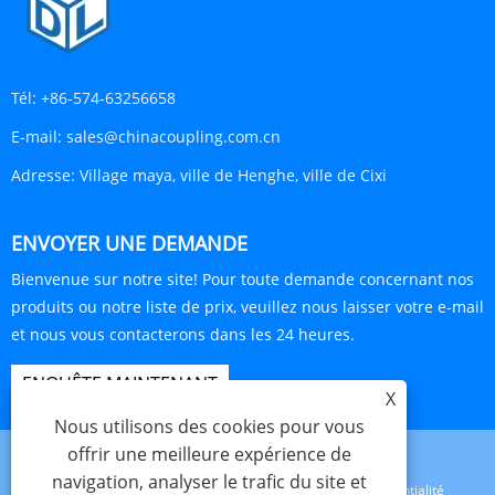
Tél:
+86-574-63256658
E-mail:
sales@chinacoupling.com.cn
Adresse:
Village maya, ville de Henghe, ville de Cixi
ENVOYER UNE DEMANDE
Bienvenue sur notre site! Pour toute demande concernant nos
produits ou notre liste de prix, veuillez nous laisser votre e-mail
et nous vous contacterons dans les 24 heures.
ENQUÊTE MAINTENANT
X
Nous utilisons des cookies pour vous
offrir une meilleure expérience de
navigation, analyser le trafic du site et
Links
Sitemap
RSS
XML
politique de confidentialité